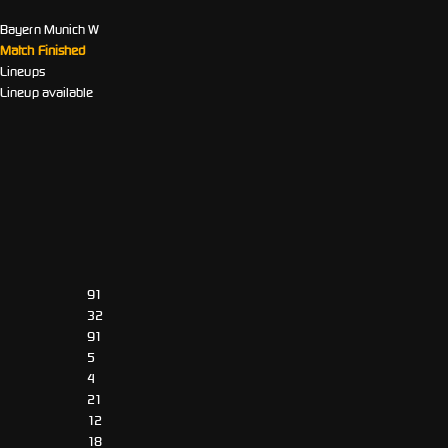
Bayern Munich W
Match Finished
Lineups
Lineup available
91
32
91
5
4
21
12
18