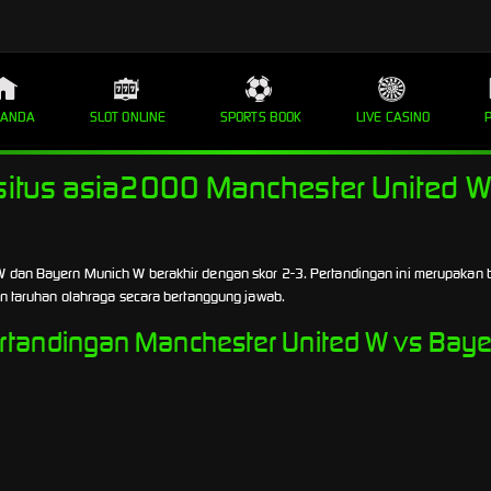
RANDA
SLOT ONLINE
SPORTS BOOK
LIVE CASINO
 situs asia2000 Manchester United
dan Bayern Munich W berakhir dengan skor 2-3. Pertandingan ini merupakan bag
in taruhan olahraga secara bertanggung jawab.
ertandingan Manchester United W vs Bay