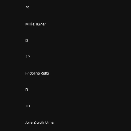
21
Millie Turner
D
12
Fridolina Rolfö
D
18
Julia Zigiotti Olme