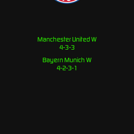
Manchester United W
4-3-3
Bayern Munich W
4-2-3-1