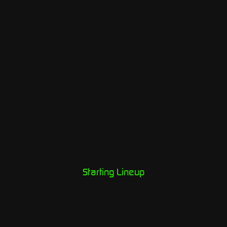
Starting Lineup