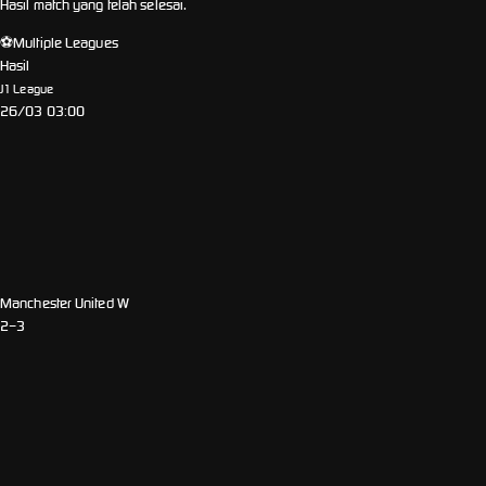
Hasil match yang telah selesai.
⚽
Multiple Leagues
Hasil
J1 League
26/03 03:00
Manchester United W
2
–
3