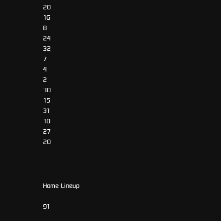
20
16
8
24
32
7
4
2
30
15
31
10
27
20
Home Lineup
91