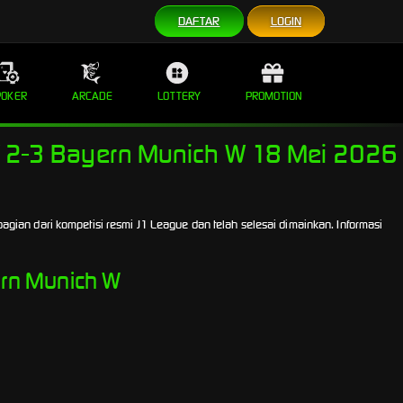
DAFTAR
LOGIN
POKER
ARCADE
LOTTERY
PROMOTION
 W 2-3 Bayern Munich W 18 Mei 2026
ian dari kompetisi resmi J1 League dan telah selesai dimainkan. Informasi
ern Munich W